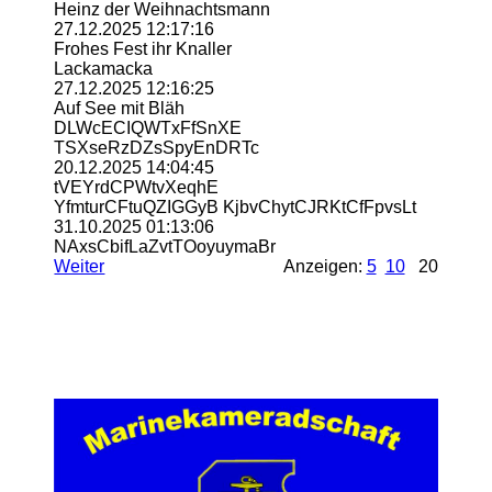
Heinz der Weihnachtsmann
27.12.2025
12:17:16
Frohes Fest ihr Knaller
Lackamacka
27.12.2025
12:16:25
Auf See mit Bläh
DLWcECIQWTxFfSnXE
TSXseRzDZsSpyEnDRTc
20.12.2025
14:04:45
tVEYrdCPWtvXeqhE
YfmturCFtuQZIGGyB KjbvChytCJRKtCfFpvsLt
31.10.2025
01:13:06
NAxsCbifLaZvtTOoyuymaBr
Weiter
Anzeigen:
5
10
20