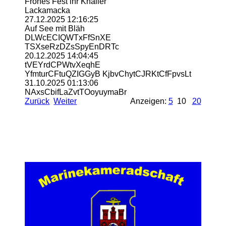
Frohes Fest ihr Knaller
Lackamacka
27.12.2025
12:16:25
Auf See mit Bläh
DLWcECIQWTxFfSnXE
TSXseRzDZsSpyEnDRTc
20.12.2025
14:04:45
tVEYrdCPWtvXeqhE
YfmturCFtuQZIGGyB KjbvChytCJRKtCfFpvsLt
31.10.2025
01:13:06
NAxsCbifLaZvtTOoyuymaBr
Zurück
Weiter
Anzeigen:
5
10
20