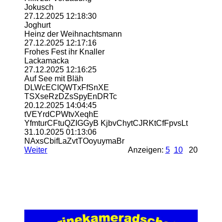
Jokusch
27.12.2025
12:18:30
Joghurt
Heinz der Weihnachtsmann
27.12.2025
12:17:16
Frohes Fest ihr Knaller
Lackamacka
27.12.2025
12:16:25
Auf See mit Bläh
DLWcECIQWTxFfSnXE
TSXseRzDZsSpyEnDRTc
20.12.2025
14:04:45
tVEYrdCPWtvXeqhE
YfmturCFtuQZIGGyB KjbvChytCJRKtCfFpvsLt
31.10.2025
01:13:06
NAxsCbifLaZvtTOoyuymaBr
Weiter
Anzeigen:
5
10
20