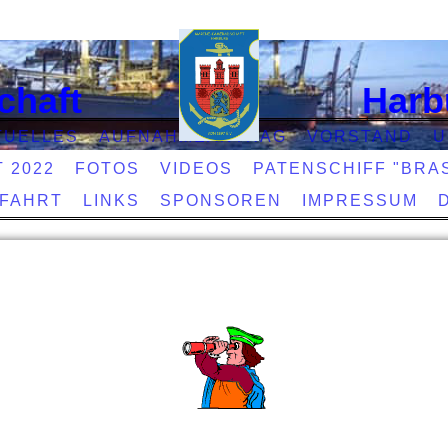
chaft
Harb
TUELLES
AUFNAHMEANTRAG
VORSTAND
U
T 2022
FOTOS
VIDEOS
PATENSCHIFF "BRAS
EFAHRT
LINKS
SPONSOREN
IMPRESSUM