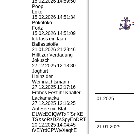
15.02.2026
14:59:50
Poop
Loko
15.02.2026
14:51:34
Pokoloko
Fortz
15.02.2026
14:51:09
Ick lass ein faan
Ballaststoffe
21.01.2026
21:28:46
Hilft zur Verdauung
Jokusch
27.12.2025
12:18:30
Joghurt
Heinz der
Weihnachtsmann
27.12.2025
12:17:16
Frohes Fest ihr Knaller
Lackamacka
01.2025
27.12.2025
12:16:25
Auf See mit Bläh
DLWcECIQWTxFfSnXE
TSXseRzDZsSpyEnDRTc
20.12.2025
14:04:45
21.01.2025
tVEYrdCPWtvXeqhE