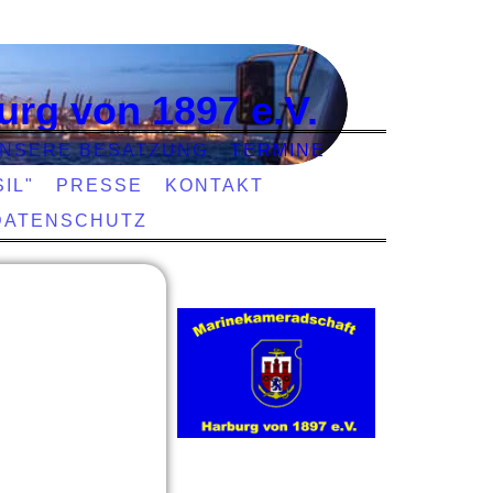
urg von 1897 e.V.
NSERE BESATZUNG
TERMINE
IL"
PRESSE
KONTAKT
DATENSCHUTZ