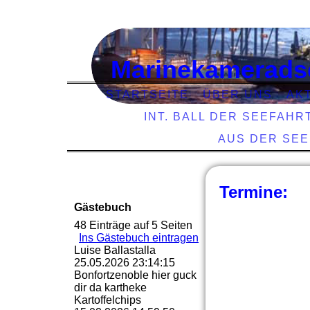
Marinekamerads
STARTSEITE
ÜBER UNS
AK
INT. BALL DER SEEFAHR
AUS DER SE
Termine:
Gästebuch
48 Einträge auf 5 Seiten
Ins Gästebuch eintragen
Luise Ballastalla
25.05.2026
23:14:15
Bonfortzenoble hier guck
dir da kartheke
Kartoffelchips