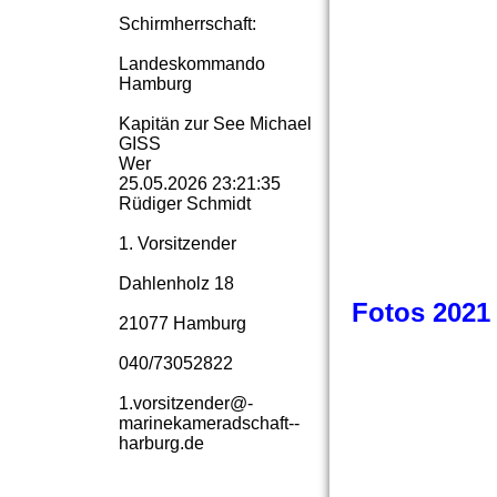
Schirmherrschaft:
Landeskommando
Hamburg
Kapitän zur See Michael
GISS
Wer
25.05.2026
23:21:35
Rüdiger Schmidt
1. Vorsitzender
Dahlenholz 18
Fotos 2021
21077 Hamburg
040/73052822
1.­vorsitzender@­
marinekameradschaft-­
Backen und Bank
harburg.­de
Begrüßung der Ga