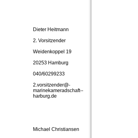
IMG_7994
IMG_8001
Dieter Heitmann
2. Vorsitzender
IMG_7997
Weidenkoppel 19
IMG_7996
20253 Hamburg
IMG_7995
040/60299233
2.­vorsitzender@­
IMG_8003
marinekameradschaft-­
harburg.­de
IMG_8004
IMG_8007
Michael Christiansen
IMG_8014