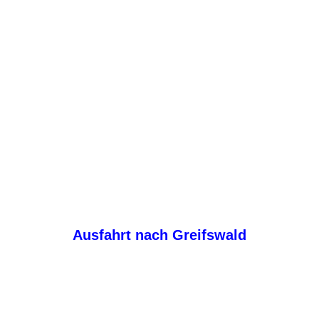
Ausfahrt nach Greifswald
en
stgeber Diana und Jens Wermter Eigner der Breege