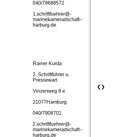
040/79688572
1.­schriftfuehrer@­
marinekameradschaft-­
harburg.­de
Rainer Kurda
2. Schriftführer u.
Pressewart
❮
❯
Vinzenweg 8 e
21077Hamburg
040/7908701
2.­schriftfuehrer@­
marinekameradschaft-­
harburg.­de