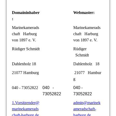
Domaininhaber
Webmaster:
:
Marinekamerads
Marinekamerads
chaft Harburg
chaft Harburg
von 1897 e. V.
von 1897 e. V.
Rüdiger Schmidt
Rüdiger
Schmidt
Dahlenholz 18
Dahlenholz 18
21077 Hamburg
21077 Hambur
g
040 - 73052822
040 -
040 -
73052822
73052822
1.Vorsitzender@
admin@marinek
marinekamerads
ameradschaft-
chaft-harburg.de
harburg.de