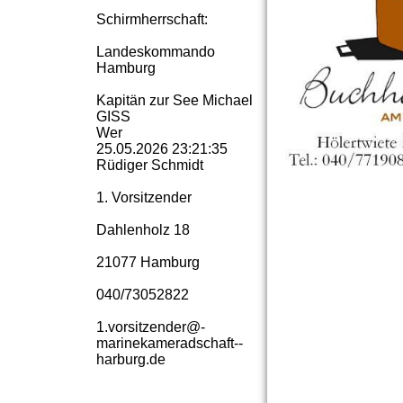
Schirmherrschaft:
Landeskommando
Hamburg
Kapitän zur See Michael
GISS
Wer
25.05.2026
23:21:35
Rüdiger Schmidt
1. Vorsitzender
Dahlenholz 18
21077 Hamburg
040/73052822
1.­vorsitzender@­
marinekameradschaft-­
harburg.­de