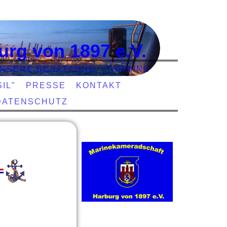
urg von 1897 e.V.
NSERE BESATZUNG
TERMINE
IL"
PRESSE
KONTAKT
DATENSCHUTZ