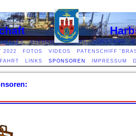
chaft
Harb
TUELLES
AUFNAHMEANTRAG
VORSTAND
U
T 2022
FOTOS
VIDEOS
PATENSCHIFF "BRAS
EFAHRT
LINKS
SPONSOREN
IMPRESSUM
nsoren: