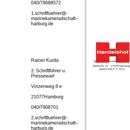
040/79688572
1.­schriftfuehrer@­
marinekameradschaft-­
harburg.­de
Rainer Kurda
2. Schriftführer u.
Pressewart
Vinzenweg 8 e
21077Hamburg
040/7908701
2.­schriftfuehrer@­
marinekameradschaft-­
harburg.­de