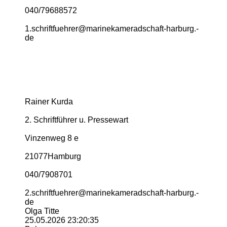
040/79688572
1.­schriftfuehrer@­marinekameradschaft-­harburg.­
de
Rainer Kurda
2. Schriftführer u. Pressewart
Vinzenweg 8 e
21077Hamburg
040/7908701
2.­schriftfuehrer@­marinekameradschaft-­harburg.­
de
Olga Titte
25.05.2026
23:20:35