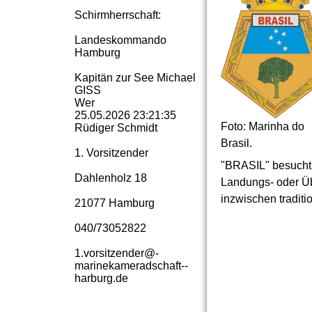
Schirmherrschaft:
Landeskommando
Hamburg
Kapitän zur See Michael
GISS
Wer
25.05.2026
23:21:35
Foto: Marinha do
Rüdiger Schmidt
Brasil.
1. Vorsitzender
"BRASIL" besucht 
Dahlenholz 18
Landungs- oder Ü
inzwischen traditi
21077 Hamburg
040/73052822
1.­vorsitzender@­
marinekameradschaft-­
harburg.­de