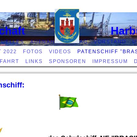
chaft
Harb
TUELLES
AUFNAHMEANTRAG
VORSTAND
U
T 2022
FOTOS
VIDEOS
PATENSCHIFF "BRAS
EFAHRT
LINKS
SPONSOREN
IMPRESSUM
nschiff: