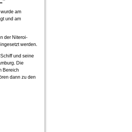
L
"
" wurde am
egt und am
n der Niteroi-
eingesetzt werden.
Schiff und seine
amburg. Die
m Bereich
ören dann zu den