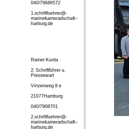
040/79688572
1.­schriftfuehrer@­
marinekameradschaft-­
harburg.­de
Rainer Kurda
2. Schriftführer u.
Pressewart
Vinzenweg 8 e
21077Hamburg
040/7908701
2.­schriftfuehrer@­
marinekameradschaft-­
harburg.­de