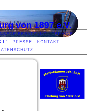
urg von 1897 e.V.
NSERE BESATZUNG
TERMINE
IL"
PRESSE
KONTAKT
DATENSCHUTZ