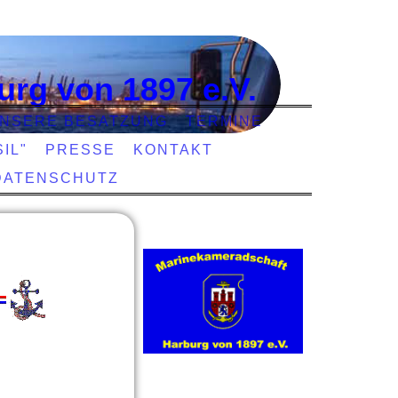
urg von 1897 e.V.
NSERE BESATZUNG
TERMINE
IL"
PRESSE
KONTAKT
DATENSCHUTZ