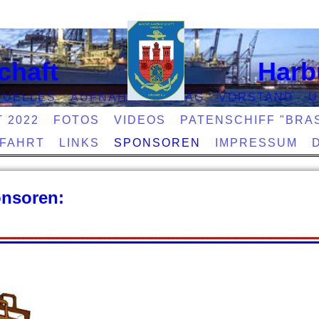
chaft
Harb
TUELLES
AUFNAHMEANTRAG
VORSTAND
U
T 2022
FOTOS
VIDEOS
PATENSCHIFF "BRAS
EFAHRT
LINKS
SPONSOREN
IMPRESSUM
nsoren: