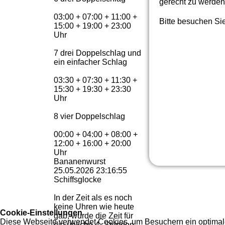
gerecht zu werden 
03:00 + 07:00 + 11:00 +
Bitte besuchen Sie
15:00 + 19:00 + 23:00
Uhr
7 drei Doppelschlag und
ein einfacher Schlag
03:30 + 07:30 + 11:30 +
15:30 + 19:30 + 23:30
Uhr
8 vier Doppelschlag
00:00 + 04:00 + 08:00 +
12:00 + 16:00 + 20:00
Uhr
Bananenwurst
25.05.2026
23:16:55
Schiffsglocke
In der Zeit als es noch
keine Uhren wie heute
Cookie-Einstellungen
gab, wurde die Zeit für
Diese Webseite verwendet Cookies, um Besuchern ein optimales
die übliche 4- Stunden-