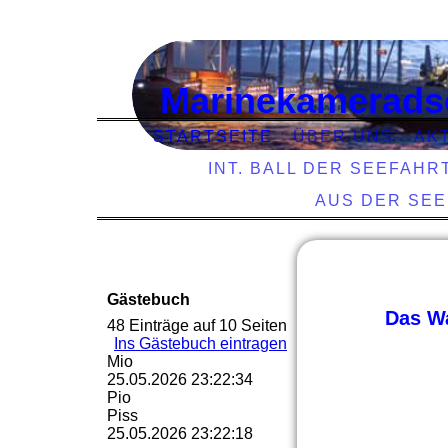
Marinekamerads
STARTSEITE
ÜBER UNS
AK
INT. BALL DER SEEFAHR
AUS DER SE
Gästebuch
Das Wa
48 Einträge auf 10 Seiten
Ins Gästebuch eintragen
Mio
25.05.2026
23:22:34
Pio
Piss
25.05.2026
23:22:18