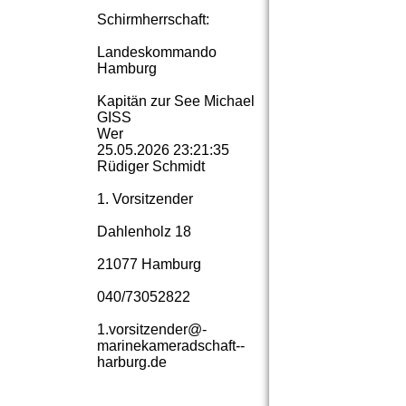
Schirmherrschaft:
Landeskommando
Hamburg
Kapitän zur See Michael
GISS
Wer
25.05.2026
23:21:35
Rüdiger Schmidt
1. Vorsitzender
Dahlenholz 18
21077 Hamburg
040/73052822
1.­vorsitzender@­
marinekameradschaft-­
harburg.­de