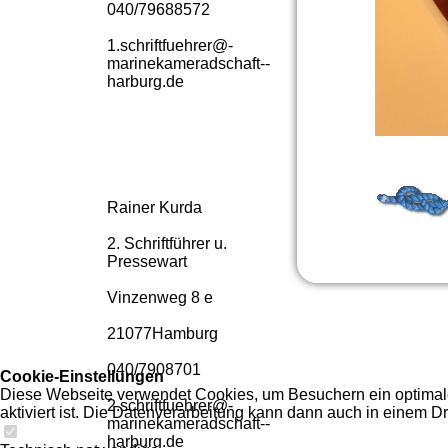
040/79688572
1.­schriftfuehrer@­
marinekameradschaft-­
harburg.­de
Rainer Kurda
2. Schriftführer u.
Pressewart
Vinzenweg 8 e
21077Hamburg
040/7908701
Cookie-Einstellungen
Diese Webseite verwendet Cookies, um Besuchern ein optimales
2.­schriftfuehrer@­
aktiviert ist. Die Datenverarbeitung kann dann auch in einem Dr
marinekameradschaft-­
harburg.­de