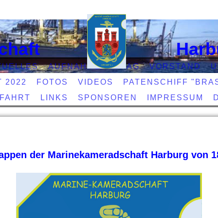
chaft
Harb
TUELLES
AUFNAHMEANTRAG
VORSTAND
U
T 2022
FOTOS
VIDEOS
PATENSCHIFF "BRAS
EFAHRT
LINKS
SPONSOREN
IMPRESSUM
ppen der Marinekameradschaft Harburg von 18