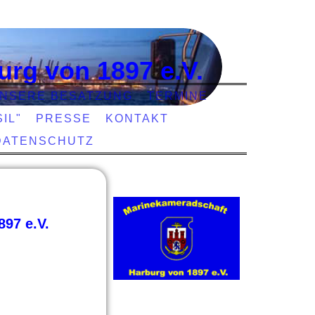
urg von 1897 e.V.
NSERE BESATZUNG
TERMINE
IL"
PRESSE
KONTAKT
DATENSCHUTZ
97 e.V.