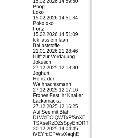
15.02.2026
14:59:50
Poop
Loko
15.02.2026
14:51:34
Pokoloko
Fortz
15.02.2026
14:51:09
Ick lass ein faan
Ballaststoffe
21.01.2026
21:28:46
Hilft zur Verdauung
Jokusch
27.12.2025
12:18:30
Joghurt
Heinz der
Weihnachtsmann
27.12.2025
12:17:16
Frohes Fest ihr Knaller
Lackamacka
27.12.2025
12:16:25
Auf See mit Bläh
DLWcECIQWTxFfSnXE
TSXseRzDZsSpyEnDRTc
20.12.2025
14:04:45
tVEYrdCPWtvXeqhE