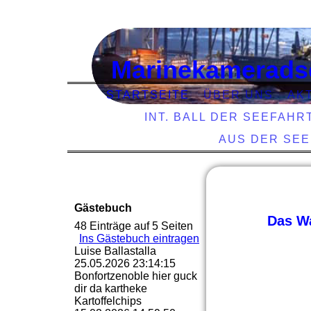
Marinekamerads
STARTSEITE
ÜBER UNS
AK
INT. BALL DER SEEFAHR
AUS DER SE
Gästebuch
Das Wa
48 Einträge auf 5 Seiten
Ins Gästebuch eintragen
Luise Ballastalla
25.05.2026
23:14:15
Bonfortzenoble hier guck
dir da kartheke
Kartoffelchips