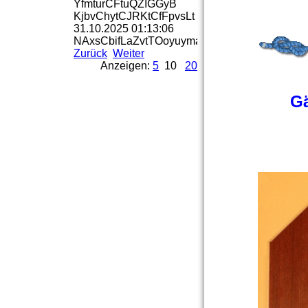
YfmturCFtuQZIGGyB
KjbvChytCJRKtCfFpvsLt
31.10.2025
01:13:06
NAxsCbifLaZvtTOoyuymaBr
Zurück
Weiter
Anzeigen:
5
10
20
Gä