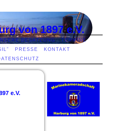
urg von 1897 e.V.
NSERE BESATZUNG
TERMINE
IL"
PRESSE
KONTAKT
DATENSCHUTZ
97 e.V.