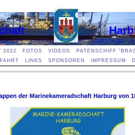
chaft
Harb
TUELLES
AUFNAHMEANTRAG
VORSTAND
U
T 2022
FOTOS
VIDEOS
PATENSCHIFF "BRAS
EFAHRT
LINKS
SPONSOREN
IMPRESSUM
ppen der Marinekameradschaft Harburg von 18